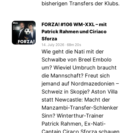
bisherigen Transfers der Klubs.
FORZA! #106 WM-XXL – mit
Patrick Rahmen und Ciriaco
Sforza
14. July 2026
‧
68m 20s
Wie geht die Nati mit der
Schwalbe von Breel Embolo
um? Wieviel Umbruch braucht
die Mannschaft? Freut sich
jemand auf Nordmazedonien –
Schweiz in Skopje? Aston Villa
statt Newcastle: Macht der
Manzambi-Transfer-Schlenker
Sinn? Winterthur-Trainer
Patrick Rahmen, Ex-Nati-
Captain Ciraco Sforza schauen