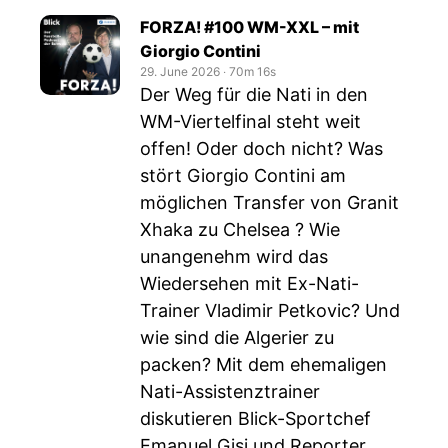
FORZA! #100 WM-XXL – mit
Giorgio Contini
29. June 2026
‧
70m 16s
Der Weg für die Nati in den
WM-Viertelfinal steht weit
offen! Oder doch nicht? Was
stört Giorgio Contini am
möglichen Transfer von Granit
Xhaka zu Chelsea ? Wie
unangenehm wird das
Wiedersehen mit Ex-Nati-
Trainer Vladimir Petkovic? Und
wie sind die Algerier zu
packen? Mit dem ehemaligen
Nati-Assistenztrainer
diskutieren Blick-Sportchef
Emanuel Gisi und Reporter